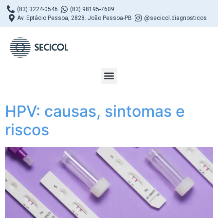
(83) 3224-0546
(83) 98195-7609
Av. Eptácio Pessoa, 2828. João Pessoa-PB
@secicol.diagnosticos
HPV: causas, sintomas e
riscos