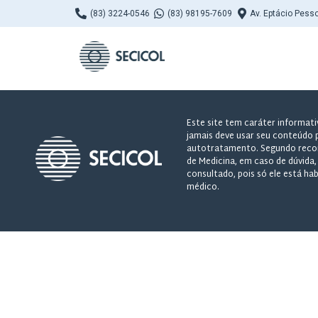
(83) 3224-0546
(83) 98195-7609
Av. Eptácio Pess
Este site tem caráter informati
jamais deve usar seu conteúdo 
autotratamento. Segundo reco
de Medicina, em caso de dúvida
consultado, pois só ele está hab
médico.