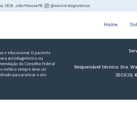
oa, 2828. João Pessoa-PB
@secicol.diagnosticos
Home
So
Ser
vo e educacional. O paciente
para autodiagnóstico ou
mendação do Conselho Federal
Responsável técnico: Dra. W
, o médico sempre deve ser
SECICOL ©
ilitado para praticar o ato